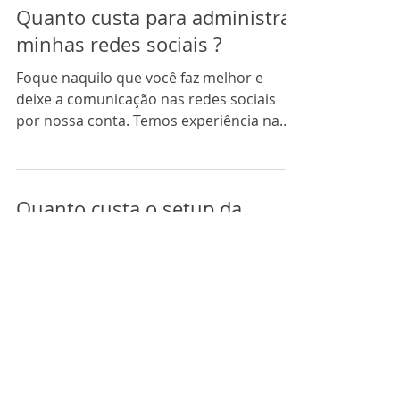
Quanto custa para administrar
minhas redes sociais ?
Foque naquilo que você faz melhor e
deixe a comunicação nas redes sociais
por nossa conta. Temos experiência na
criação de conteúdo...
Quanto custa o setup da
minha loja virtual ?
O preço de setup e mensalidade de uma
loja virtual varia bastante de plataforma a
plataforma. Nós trabalhamos
preferencialmente com a...